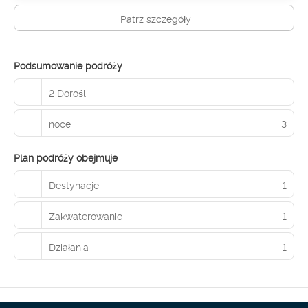
Patrz szczegóły
Podsumowanie podróży
2 Dorośli
noce
3
Plan podróży obejmuje
Destynacje
1
Zakwaterowanie
1
Działania
1