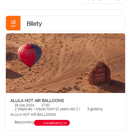
19
Bilety
cze
ALULA HOT AIR BALLOONS
19 cze 2024
17:30
2 Wejścies
(
Adults from 12 years old: 2
)
3 godziny
ALULA HOT AIR BALLOONS
Bezzwrotny
Uwielbiamy to