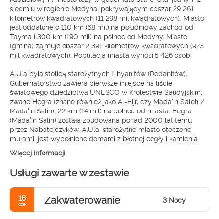
siedmiu w regionie Medyna, pokrywającym obszar 29 261
kilometrów kwadratowych (11 298 mil kwadratowych). Miasto
jest oddalone o 110 km (68 mil) na południowy zachód od
Tayma i 300 km (190 mil) na północ od Medyny. Miasto
(gmina) zajmuje obszar 2 391 kilometrów kwadratowych (923
mil kwadratowych). Populacja miasta wynosi 5 426 osób.
AlUla była stolicą starożytnych Lihyanitów (Dedanitów).
Gubernatorstwo zawiera pierwsze miejsce na liście
światowego dziedzictwa UNESCO w Królestwie Saudyjskim,
zwane Hegra (znane również jako Al-Hijr, czy Mada'in Saleh /
Mada'in Salih), 22 km (14 mil) na północ od miasta. Hegra
(Mada'in Salih) została zbudowana ponad 2000 lat temu
przez Nabatejczyków. AlUla, starożytne miasto otoczone
murami, jest wypełnione domami z błotnej cegły i kamienia.
Więcej informacji
Usługi zawarte w zestawie
18
Zakwaterowanie
3 Nocy
cze