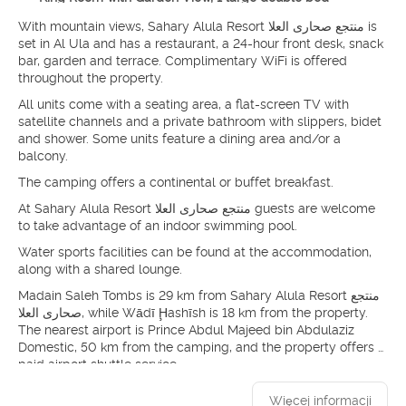
With mountain views, Sahary Alula Resort منتجع صحارى العلا is
set in Al Ula and has a restaurant, a 24-hour front desk, snack
bar, garden and terrace. Complimentary WiFi is offered
throughout the property.
All units come with a seating area, a flat-screen TV with
satellite channels and a private bathroom with slippers, bidet
and shower. Some units feature a dining area and/or a
balcony.
The camping offers a continental or buffet breakfast.
At Sahary Alula Resort منتجع صحارى العلا guests are welcome
to take advantage of an indoor swimming pool.
Water sports facilities can be found at the accommodation,
along with a shared lounge.
Madain Saleh Tombs is 29 km from Sahary Alula Resort منتجع
صحارى العلا, while Wādī Ḩashīsh is 18 km from the property.
The nearest airport is Prince Abdul Majeed bin Abdulaziz
Domestic, 50 km from the camping, and the property offers a
paid airport shuttle service.
Więcej informacji