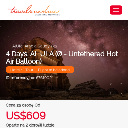
AlUla, Arabia Saudyjska
4 Days. AL ULA (Ø - Untethered Hot
Air Balloon)
Hotel + 1 Tour -- Flight to be added
ID referencyjne:
6761902
Cena za osobę Od
US$609
Oparte na 2 dorośli ludzie