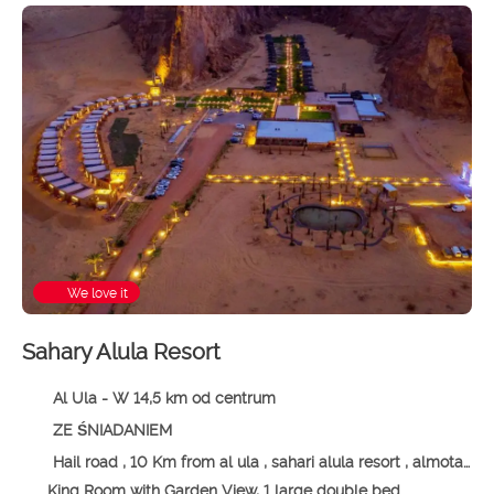
We love it
Sahary Alula Resort
Al Ula - W 14,5 km od centrum
ZE ŚNIADANIEM
Hail road , 10 Km from al ula , sahari alula resort , almotadel area, 00966 Al Ula, Saudi Arabia, Al Ula
King Room with Garden View, 1 large double bed