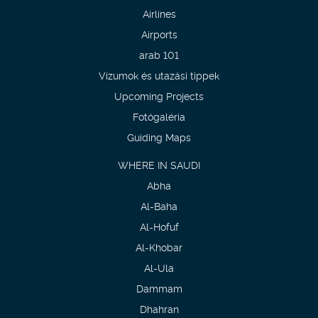
Airlines
Airports
arab 101
Vízumok és utazási tippek
Upcoming Projects
Fotógaléria
Guiding Maps
WHERE IN SAUDI
Abha
Al-Baha
Al-Hofuf
Al-Khobar
Al-Ula
Dammam
Dhahran