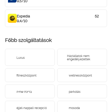
9,5/10
Expedia
52
9,4/10
Főbb szolgáltatások
Háziállatok nem
Luxus
engedélyezettek
fitneszközpont
wellnessközpont
בריכת שחיה
parkolás
éjjel-nappali recepció
mosoda