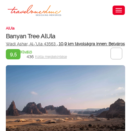
AlUla
Banyan Tree AlUla
Wadi Ashar, Al-'Ula 43563
, 10,9 km távolságra innen: Belváros
Kiváló
9,5
436
Kotta megtekintése