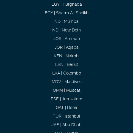
EGY | Hurghada
EGY | Sharm Al-Sheikh
IND | Mumbai
IND | New Delhi
JOR | Amman
JOR | Aqaba
KEN | Nairobi
LBN | Beirut
LKA | Colombo
MDV | Maldives
OMN | Muscat
PSE | Jerusalem
QAT | Doha
TUR | Istanbul
UAE | Abu Dhabi
UAE | Dubai