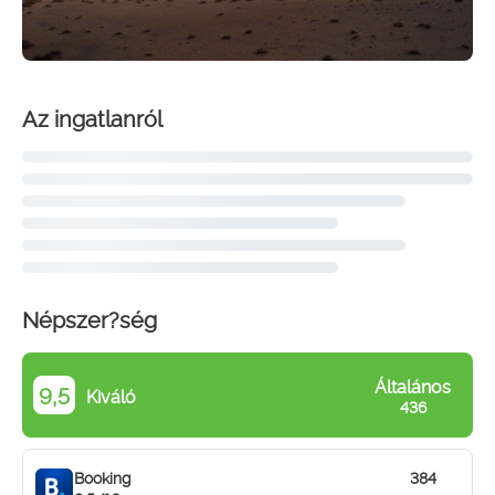
Az ingatlanról
Népszer?ség
Általános
9,5
Kiváló
436
Booking
384