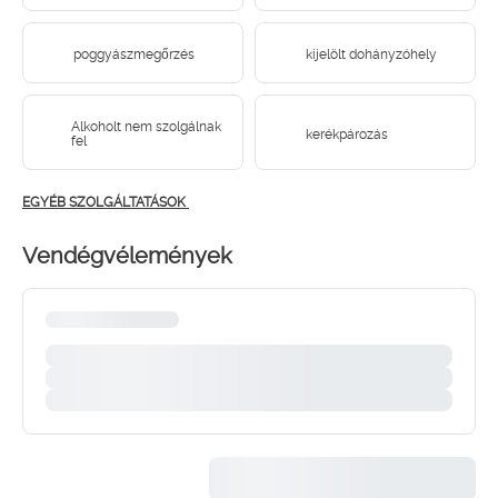
poggyászmegőrzés
kijelölt dohányzóhely
Alkoholt nem szolgálnak
kerékpározás
fel
EGYÉB SZOLGÁLTATÁSOK
Vendégvélemények